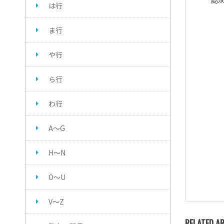
は行
ま行
や行
ら行
わ行
A～G
H～N
O～U
V～Z
RELATED AR