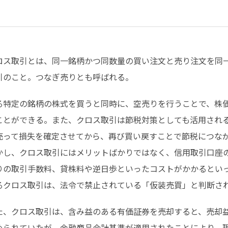
ロス取引とは、同一銘柄かつ同数量の買い注文と売り注文を同
引のこと。つなぎ売りとも呼ばれる。
る特定の銘柄の株式を買うと同時に、空売りを行うことで、株
ことができる。また、クロス取引は節税対策としても活用され
売って損失を確定させてから、再び買い戻すことで節税につな
かし、クロス取引にはメリットばかりではなく、信用取引口座
りの取引手数料、貸株料や逆日歩といったコストがかかるとい
るクロス取引は、法令で禁止されている「仮装売買」と判断さ
た、クロス取引は、含み益のある有価証券を売却すると、売却
められていたが、金融商品会計基準が適用されたことにより、