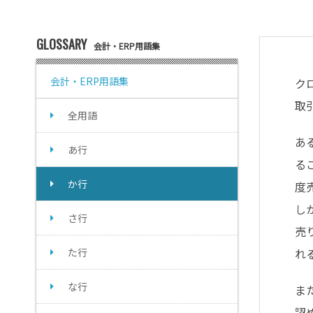
GLOSSARY
会計・ERP用語集
会計・ERP用語集
ク
取
全用語
あ
あ行
る
か行
度
し
さ行
売
た行
れ
な行
ま
認