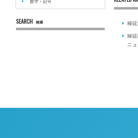
数字・記号
SEARCH
検索
繰延
繰延
ニュ