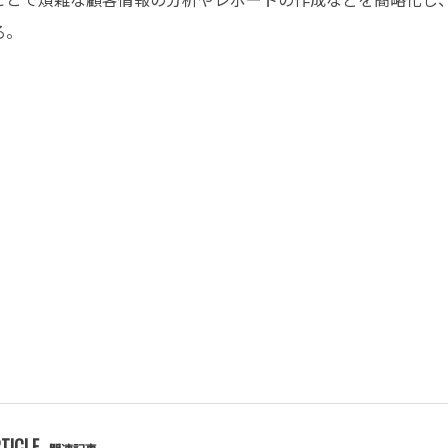
る。
TICLE