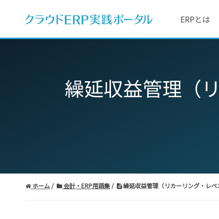
ERPとは
繰延収益管理（
ホーム
会計・ERP用語集
繰延収益管理（リカーリング・レベ