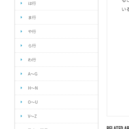
は行
い
ま行
や行
ら行
わ行
A～G
H～N
O～U
V～Z
RELATED AR