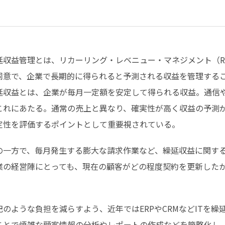
収益管理とは、リカーリング・レベニュー・マネジメント（Recurrin
同意で、企業で長期的に得られると予測される収益を管理する
延収益とは、企業が毎月一定額を安定して得られる収益。通信
これにあたる。通常の売上と異なり、確実性が高く収益の予測
定性を評価するポイントとして重要視されている。
の一方で、毎月発生する膨大な請求作業など、繰延収益に関す
業の経営陣にとっても、現在の顧客がどの程度契約を更新した
。
記のような負担を減らすよう、近年ではERPやCRMなどITを繰
ことで煩雑な顧客情報の分析やレポートの作成などを簡略化し