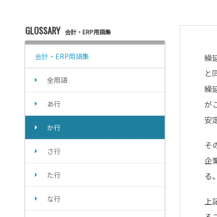
GLOSSARY
会計・ERP用語集
会計・ERP用語集
繰延
と
全用語
繰
が
あ行
安
か行
そ
さ行
企
た行
る
な行
上
る