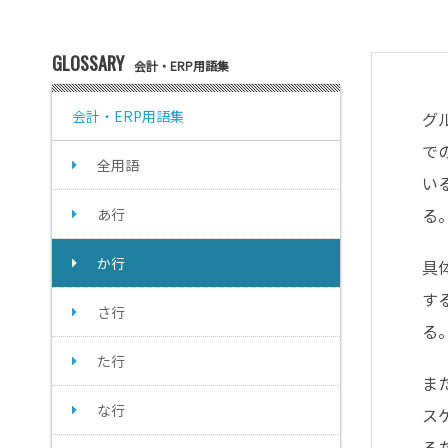
GLOSSARY
会計・ERP用語集
会計・ERP用語集
グ
で
全用語
い
る
あ行
か行
具
す
さ行
る
た行
ま
な行
ス
る