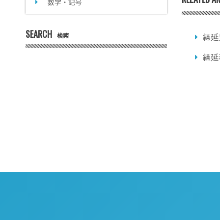
数字・記号
SEARCH
検索
繰延
繰延