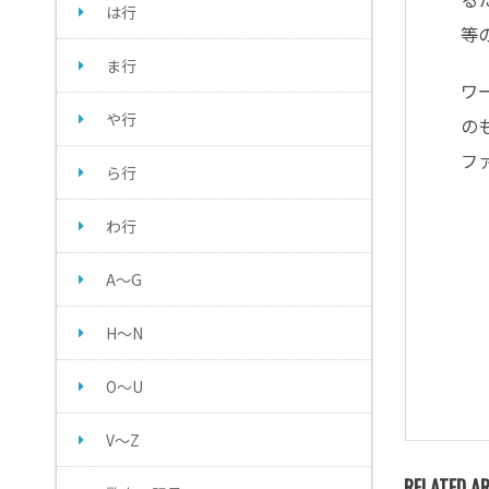
は行
等
ま行
ワ
や行
の
フ
ら行
わ行
A～G
H～N
O～U
V～Z
RELATED AR