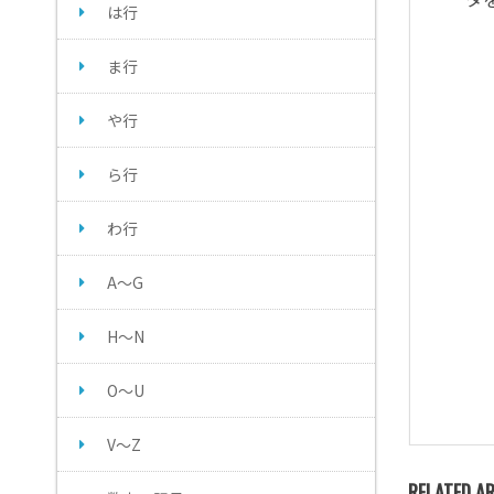
は行
ま行
や行
ら行
わ行
A～G
H～N
O～U
V～Z
RELATED AR