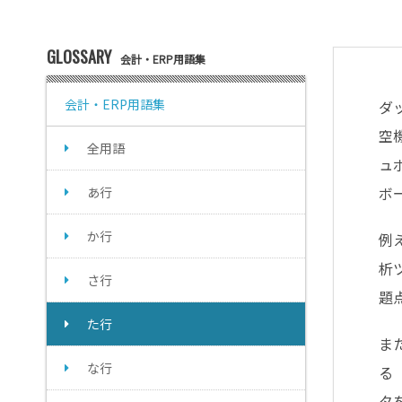
GLOSSARY
会計・ERP用語集
会計・ERP用語集
ダ
空
全用語
ュ
ボ
あ行
か行
例
析
さ行
題
た行
ま
な行
る
タ