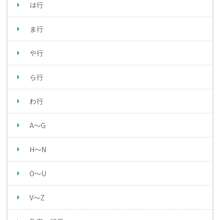
は行
ま行
や行
ら行
わ行
A～G
H～N
O～U
V～Z