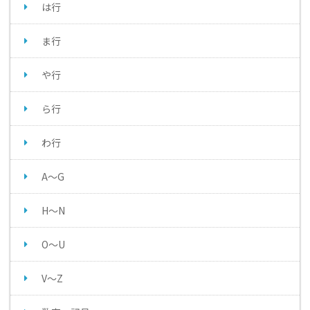
は行
ま行
や行
ら行
わ行
A～G
H～N
O～U
V～Z