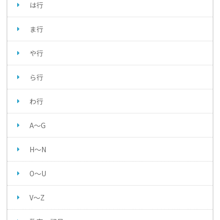
は行
ま行
や行
ら行
わ行
A～G
H～N
O～U
V～Z