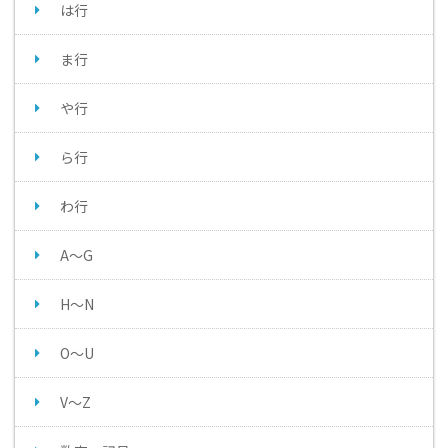
は行
ま行
や行
ら行
わ行
A～G
H～N
O～U
V～Z