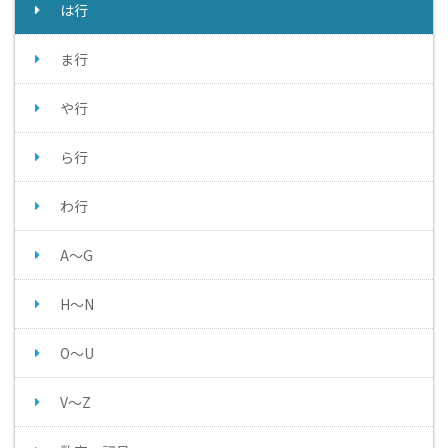
は行
ま行
や行
ら行
わ行
A～G
H～N
O～U
V～Z