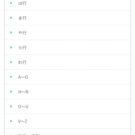
は行
ま行
や行
ら行
わ行
A～G
H～N
O～U
V～Z