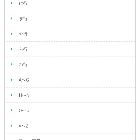
は行
ま行
や行
ら行
わ行
A～G
H～N
O～U
V～Z