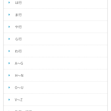
は行
ま行
や行
ら行
わ行
A～G
H～N
O～U
V～Z