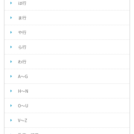
は行
ま行
や行
ら行
わ行
A～G
H～N
O～U
V～Z