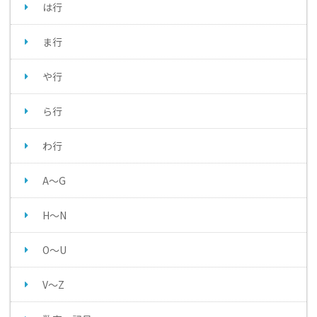
は行
ま行
や行
ら行
わ行
A～G
H～N
O～U
V～Z