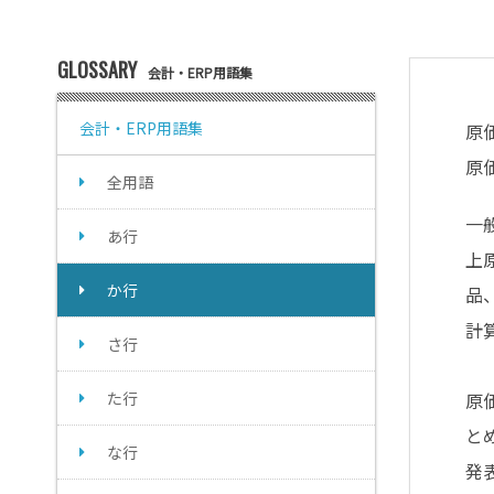
GLOSSARY
会計・ERP用語集
会計・ERP用語集
原
原
全用語
一
あ行
上
か行
品
計
さ行
た行
原
と
な行
発