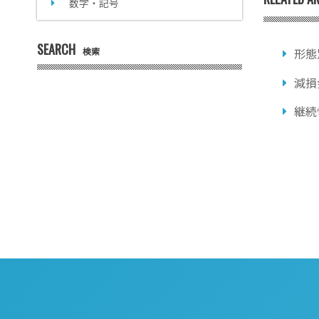
数字・記号
SEARCH
検索
形態
減損
継続