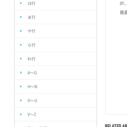
が
は行
見
ま行
や行
ら行
わ行
A～G
H～N
O～U
V～Z
RELATED AR