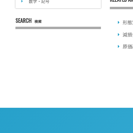
数字・記号
SEARCH
検索
形態
減損
原価