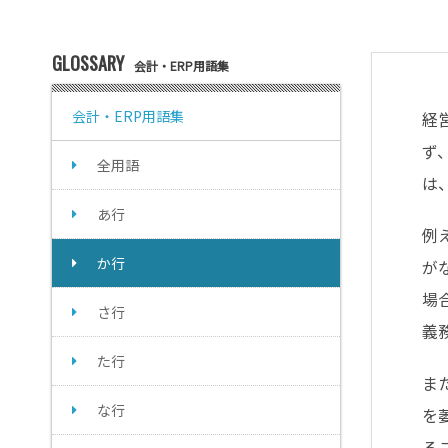
GLOSSARY
会計・ERP用語集
会計・ERP用語集
経
ず
全用語
は
あ行
例
か行
が
場
さ行
義
た行
ま
な行
を
る