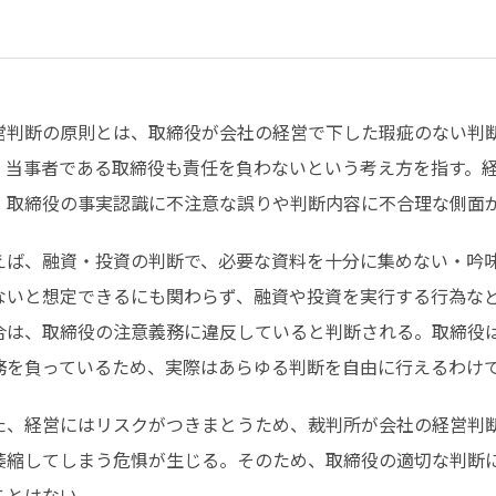
営判断の原則とは、取締役が会社の経営で下した瑕疵のない判
、当事者である取締役も責任を負わないという考え方を指す。
、取締役の事実認識に不注意な誤りや判断内容に不合理な側面
えば、融資・投資の判断で、必要な資料を十分に集めない・吟
ないと想定できるにも関わらず、融資や投資を実行する行為な
合は、取締役の注意義務に違反していると判断される。取締役
務を負っているため、実際はあらゆる判断を自由に行えるわけ
た、経営にはリスクがつきまとうため、裁判所が会社の経営判
萎縮してしまう危惧が生じる。そのため、取締役の適切な判断
ことはない。