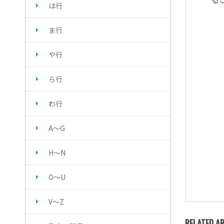
は行
ま行
や行
ら行
わ行
A～G
H～N
O～U
V～Z
RELATED AR