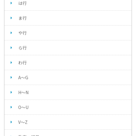
は行
ま行
や行
ら行
わ行
A～G
H～N
O～U
V～Z