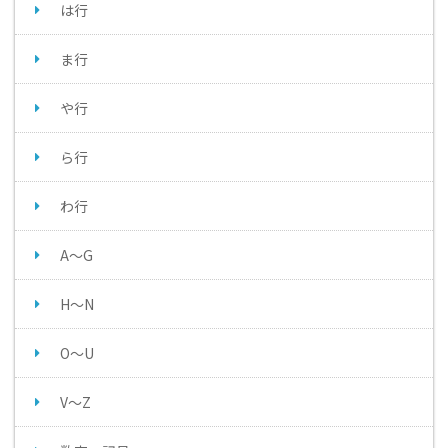
は行
ま行
や行
ら行
わ行
A～G
H～N
O～U
V～Z