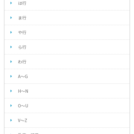
は行
ま行
や行
ら行
わ行
A～G
H～N
O～U
V～Z