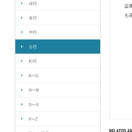
は行
企
も
ま行
や行
ら行
わ行
A～G
H～N
O～U
V～Z
RELATED AR