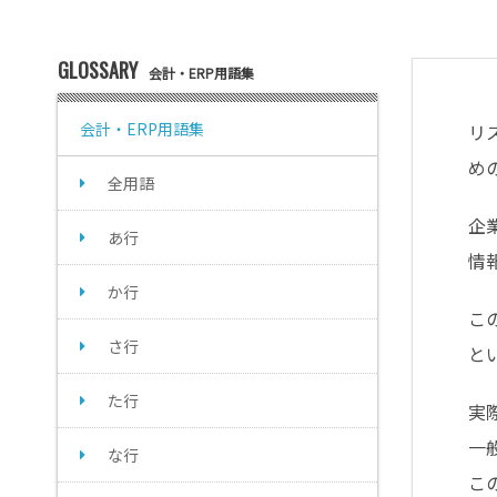
GLOSSARY
会計・ERP用語集
会計・ERP用語集
リ
め
全用語
企
あ行
情
か行
こ
さ行
と
た行
実
一
な行
こ