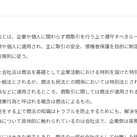
法とは、企業や個人に関わらず商取引を行う上で遵守すべきル
業や個人に適用され、主に取引の安全、債権者保護を目的に制
行規則に従う。
た会社法は商法を基礎として企業活動における特則を設けた特
一般法とされるが、商法も民法との関係においては特別法とさ
係などに適用されるところ、商取引に関しては商法が適用され
商業行為と呼ばれる概念は商法によるもの。
売をする上で商法の知識はトラブルを防止するためにも、解決
為について具体的に触れられているのは会社法で、企業側は実
去には大きな改正もあり、商法の一部が会社法として分離した