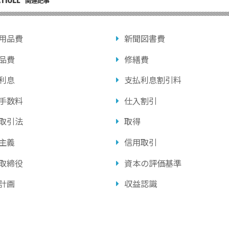
関連記事
用品費
新聞図書費
品費
修繕費
利息
支払利息割引料
手数料
仕入割引
取引法
取得
主義
信用取引
取締役
資本の評価基準
計画
収益認識