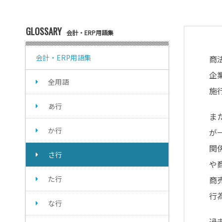
GLOSSARY
会計・ERP用語集
会計・ERP用語集
商
企
全用語
施
あ行
ま
か行
が
関
さ行
や
た行
商
行
な行
過