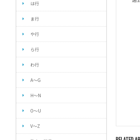
は行
ま行
や行
ら行
わ行
A～G
H～N
O～U
V～Z
RELATED AR