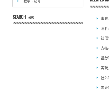
数字・記号
SEARCH
検索
事務
消耗
社債
支払
証券
実現
社外
需要