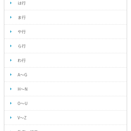
は行
ま行
や行
ら行
わ行
A～G
H～N
O～U
V～Z