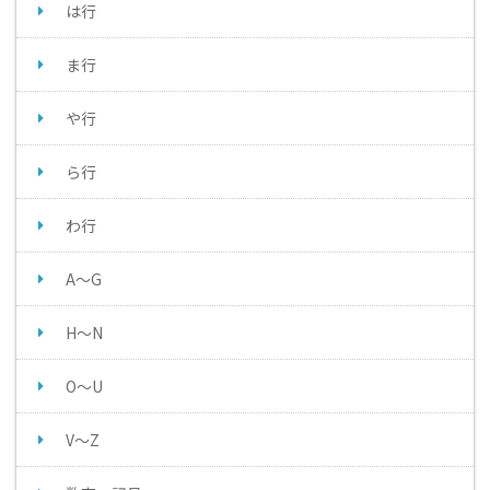
は行
ま行
や行
ら行
わ行
A～G
H～N
O～U
V～Z