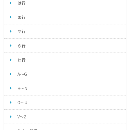
は行
ま行
や行
ら行
わ行
A～G
H～N
O～U
V～Z