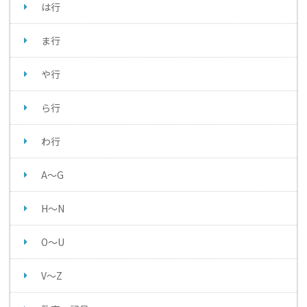
は行
ま行
や行
ら行
わ行
A～G
H～N
O～U
V～Z