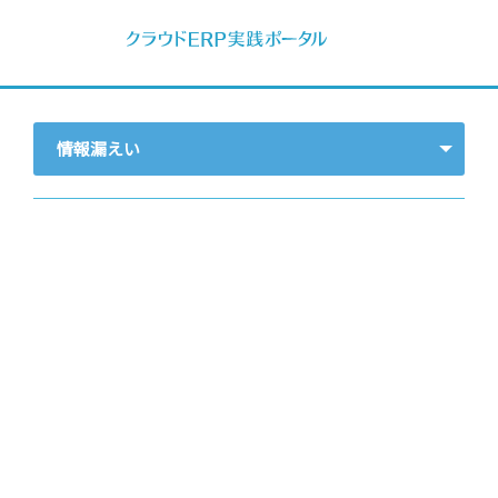
情報漏えい
- すべて -
ERP
会計
経営／業績管理
サプライチェーン／生産管理
CRM／営業支援／Eコマース
DX（2025年の崖）／クラウドコンピューティング
データ分析／BI
ガバナンス／リスク管理