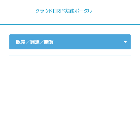
販売／調達／購買
- すべて -
ERP
会計
経営／業績管理
サプライチェーン／生産管理
CRM／営業支援／Eコマース
DX（2025年の崖）／クラウドコンピューティング
データ分析／BI
ガバナンス／リスク管理