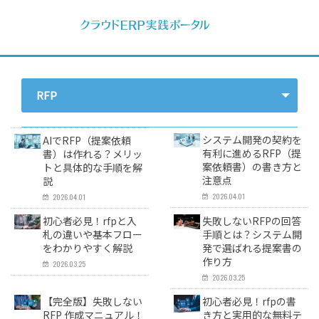
RFP
- すべて -
システム開発の契約を
AIでRFP（提案依頼
ERP
有利に進めるRFP（提
書）は作れる？メリッ
案依頼書）の書き方と
トと具体的な手順を解
会計
注意点
説
経営／業績管理
2026.04.01
2026.04.01
サプライチェーン／生産管理
初心者必見！rfpと入
失敗しないRFPの回答
札の違いや基本フロー
手順とは？システム開
CRM／営業支援／Eコマース
をわかりやすく解説
発で選ばれる提案書の
DX（2025年の崖）／クラウドコンピューティング
作り方
2026.03.25
2026.03.25
データ分析／BI
【完全版】失敗しない
初心者必見！rfpの書
ガバナンス／リスク管理
RFP 作成マニュアル！
き方と実用的な無料テ