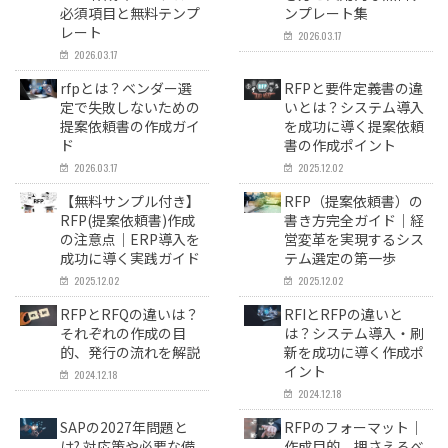
BPR／業務改善
必須項目と無料テンプ
ンプレート集
レート
2026.03.17
2026.03.17
rfpとは？ベンダー選
RFPと要件定義書の違
定で失敗しないための
いとは？システム導入
提案依頼書の作成ガイ
を成功に導く提案依頼
ド
書の作成ポイント
2026.03.17
2025.12.02
【無料サンプル付き】
RFP（提案依頼書）の
RFP(提案依頼書)作成
書き方完全ガイド｜経
の注意点｜ERP導入を
営変革を実現するシス
成功に導く実践ガイド
テム選定の第一歩
2025.12.02
2025.12.02
RFPとRFQの違いは？
RFIとRFPの違いと
それぞれの作成の目
は？システム導入・刷
的、発行の流れを解説
新を成功に導く作成ポ
イント
2024.12.18
2024.12.18
SAPの2027年問題と
RFPのフォーマット｜
は? 対応策や必要な備
作成目的、押さえるべ