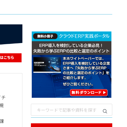
イチ
規
課