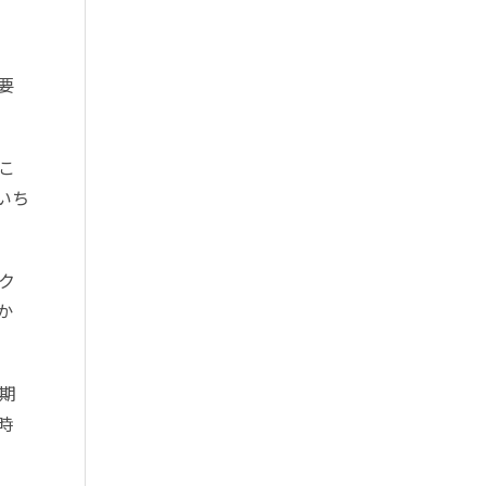
要
こ
いち
スク
か
期
時