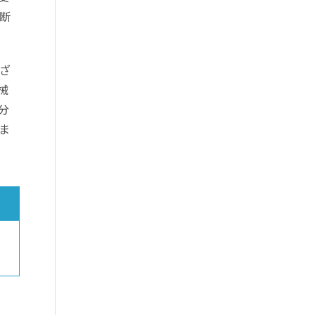
断
ざ
械
分
ま