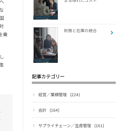
よる隠れたコスト
へ
な
国
対
財務と在庫の統合
を乗
し
策
記事カテゴリー
経営／業績管理
(224)
ョ
会計
(164)
合
サプライチェーン／生産管理
(161)