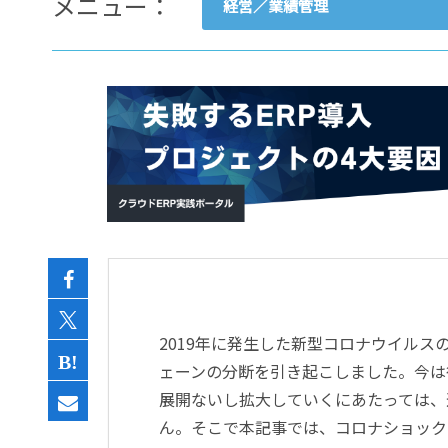
メニュー：
経営／業績管理
- すべて -
ERP
会計
経営／業績管理
サプライチェーン／生産管理
CRM／営業支援／Eコマース
DX（2025年の崖）／クラウド
データ分析／BI
ガバナンス／リスク管理
BPR／業務改善
2019年に発生した新型コロナウイル
ェーンの分断を引き起こしました。今は
展開ないし拡大していくにあたっては、
ん。そこで本記事では、コロナショック