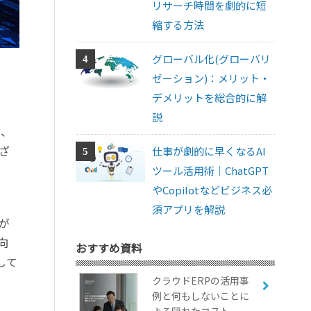
リサーチ時間を劇的に短
縮する方法
グローバル化(グローバリ
ゼーション)：メリット・
デメリットを総合的に解
説
動、
ざ
仕事が劇的に早くなるAI
ツール活用術｜ChatGPT
やCopilotなどビジネス必
須アプリを解説
が
向
おすすめ資料
して
クラウドERPの活用事
例と何もしないことに