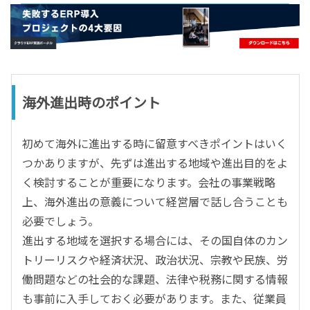
- すべて -
ERP
会計
経営／業績管理
サプライチェーン／生産管理
海外進出時のポイント
CRM／営業支援／Eコマース
DX（2025年の崖）／クラウドコンピューティング
初めて海外に進出する時に留意すべきポイントはいく
データ分析／BI
つかありますが、先ずは進出する地域や進出目的をよ
ガバナンス／リスク管理
く検討することが重要になります。会社の事業戦略
BPR／業務改善
上、海外進出の意義について経営層で話し合うことも
必要でしょう。
進出する地域を選択する場合には、その国自体のカン
トリーリスクや経済状況、政治状況、宗教や民族、労
働問題などの社会的な課題、法律や税務に関する情報
も事前に入手しておく必要があります。また、従業員