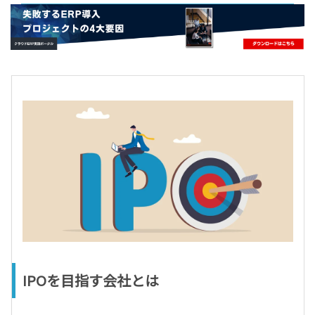
- すべて -
ERP
会計
経営／業績管理
サプライチェーン／生産管理
CRM／営業支援／Eコマース
DX（2025年の崖）／クラウドコンピューティング
データ分析／BI
ガバナンス／リスク管理
BPR／業務改善
IPOを目指す会社とは