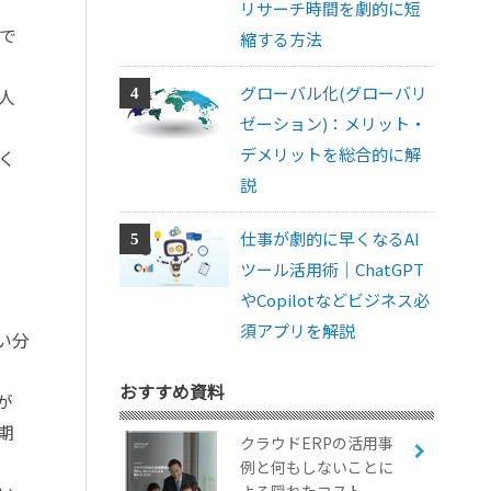
リサーチ時間を劇的に短
で
縮する方法
グローバル化(グローバリ
人
ゼーション)：メリット・
デメリットを総合的に解
く
説
仕事が劇的に早くなるAI
ツール活用術｜ChatGPT
やCopilotなどビジネス必
須アプリを解説
い分
おすすめ資料
が
期
クラウドERPの活用事
例と何もしないことに