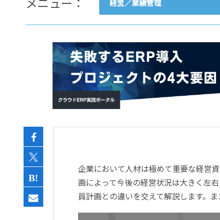
メニュー：
経営／業績管理
- すべて -
ERP
会計
経営／業績管理
サプライチェーン／生産管理
CRM／営業支援／Eコマース
DX（2025年の崖）／クラウド
データ分析／BI
ガバナンス／リスク管理
BPR／業務改善
企業において人材は極めて重要な経営資
画によって今後の経営状況は大きく左右
員計画との違いを交えて解説します。ま