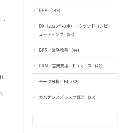
ERP
(149)
。こ
DX（2025年の崖）／クラウドコンピ
ューティング
(58)
BPR／業務改善
(44)
CRM／営業支援／Eコマース
(42)
れ
データ分析／BI
(32)
り
ガバナンス／リスク管理
(30)