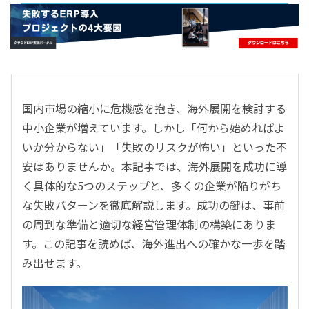
- すべて -
ERP
会計
経営／業績管理
サプライチェーン／生産管理
国内市場の縮小に危機感を抱き、海外展開を検討する
CRM／営業支援／Eコマース
中小企業が増えています。しかし「何から始めればよ
DX（2025年の崖）／クラウドコンピューティング
いか分からない」「失敗のリスクが怖い」といった不
データ分析／BI
安はありませんか。本記事では、海外展開を成功に導
ガバナンス／リスク管理
く具体的な5つのステップと、多くの企業が陥りがち
BPR／業務改善
な失敗パターンを徹底解説します。成功の鍵は、事前
の周到な準備と適切な経営管理体制の構築にありま
す。この記事を読めば、海外進出への確かな一歩を踏
み出せます。