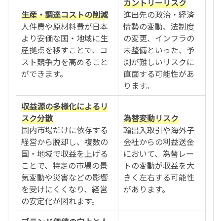
カントリーリスク
生産・調達コストの削減
進出先の政治・経済
人件費や原材料費が日本
情勢の変動、法制度
より安価な国・地域に生
の変更、インフラの
産拠点を移すことで、コ
未整備といった、予
スト競争力を高めること
測が難しいリスクに
ができます。
直面する可能性があ
ります。
収益源の多様化によるリ
スク分散
為替変動リスク
国内市場だけに依存する
輸出入取引や海外子
経営から脱却し、複数の
会社からの利益送金
国・地域で収益を上げる
において、為替レー
ことで、特定の市場の景
トの変動が収益を大
気変動や災害などの影響
きく左右する可能性
を受けにくくなり、経営
があります。
の安定化が図れます。