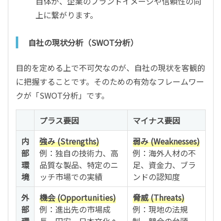
自体が、企業のブランドイメージや信頼性の向
上に繋がります。
自社の現状分析（SWOT分析）
目的を定める上で不可欠なのが、自社の現状を客観的
に把握することです。そのための有効なフレームワー
クが「SWOT分析」です。
プラス要因
マイナス要因
内
強み (Strengths)
弱み (Weaknesses)
部
例：独自の技術力、高
例：海外人材の不
環
品質な製品、特定のニ
足、資金力、ブラ
境
ッチ市場での実績
ンドの認知度
外
機会 (Opportunities)
脅威 (Threats)
部
例：進出先の市場成
例：現地の法規
環
長、円安、日本文化へ
制、競合の台頭、