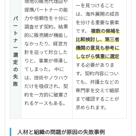
現地の販売代理店や
ーを見つけること
提携パートナーの能
は、海外展開の成否
力や信頼性を十分に
パ
を分ける重要な要素
ー
調査せず契約。結果
です。
複数の候補を
ト
的に販売網が機能し
比較検討し、第三者
ナ
なかったり、経営方
ー
機関の意見も参考に
針を巡って対立した
選
しながら慎重に選定
りと、事業が停滞し
定
する必要がありま
てしまった。 中に
の
す。契約内容につい
失
は、技術やノウハウ
ても、弁護士などの
敗
だけを吸収され、契
専門家を交えて細部
約を一方的に破棄さ
まで確認することが
れるケースもある。
求められます。
人材と組織の問題が原因の失敗事例