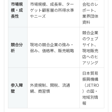
市場規
市場規模、成長率、ター
会社のレ
模・成
ゲット顧客層の所得水準
ポート、
長性
やニーズ
業界団体
資料
競合企業
のウェブ
競合分
現地の競合企業の強み・
サイト、
析
弱み、価格帯、販売戦略
現地販売
店へのヒ
アリング
日本貿易
振興機構
参入障
外資規制、関税、流通
（JETRO
壁
網、商習慣
）の国・
地域別情
報