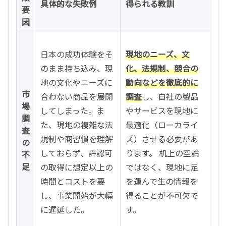
具体的な失敗例
得られる教訓
要
因
日本の成功体験をそ
現地のニーズ、文
のまま持ち込み、現
化、法規制、競合の
地の文化やニーズに
動向などを徹底的に
市
合わない商品を展開
調査
し、自社の製品
場
してしまった。ま
やサービスを現地に
調
た、現地の複雑な法
最適化（ローカライ
査
規制や商習慣を理解
ズ）させる必要があ
の
しておらず、許認可
ります。 机上の空論
不
足
の取得に想定以上の
ではなく、現地に足
時間とコストを要
を運んで生の情報を
し、事業開始が大幅
得ることが不可欠で
に遅延した。
す。