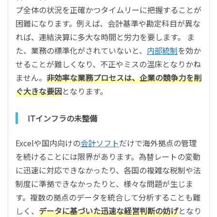
プ全体の状況を正確かつタイムリーに把握することが
困難になります。例えば、会計基準や勘定科目が異な
れば、連結決算に多大な時間と労力を要します。 ま
た、業務の標準化がされていないと、
内部統制
を効か
せることが難しくなり、不正やミスの温床となりかね
ません。
非効率な業務プロセスは、企業の競争力を削
ぐ大きな要因
となります。
ITインフラの未整備
Excelや国内向けの
会計ソフト
だけで海外拠点の管理
を続けることには限界があります。為替レートの変動
に迅速に対応できなかったり、各国の複雑な税制や法
制度に準拠できなかったりと、様々な問題が生じま
す。複数の拠点のデータを統合して分析することも難
しく、
データに基づいた迅速な経営判断の妨げ
となり