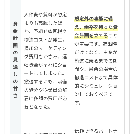
人件費や賃料が想定
想定外の事態に備
よりも高騰したほ
資
え、余裕を持った資
金
か、予期せぬ関税や
金計画を立てる
こと
計
物流コストが発生。
が重要です。進出時
画
追加のマーケティン
だけでなく、事業が
の
グ費用もかさみ、運
見
軌道に乗るまでの期
転資金が早々にショ
通
間や、最悪の場合の
ートしてしまった。
し
撤退コストまで具体
の
撤退するにも、設備
的にシミュレーショ
甘
の処分や従業員の解
ンしておくべきで
さ
雇に多額の費用が必
す。
要となった。
信頼できるパートナ