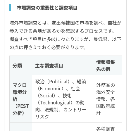
市場調査の重要性と調査項目
海外市場調査とは、進出候補国の市場を調べ、自社が
参入できる余地があるかを確認するプロセスです。
調査すべき項目は多岐にわたりますが、最低限、以下
の点は押さえておく必要があります。
情報収集
分類
主な調査項目
先の例
政治（Political）、経済
マクロ
外務省の
（Economic）、社会
環境分
海外安全
（Social）、技術
析
情報、各
（Technological）の動
（PEST
国政府統
向、法規制、カントリー
分析）
計
リスク
各種調査