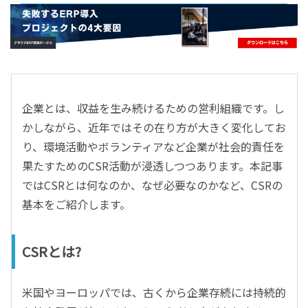
- すべて -
ERP
会計
経営／業績管理
サプライチェーン／生産管理
企業とは、収益を生み続けるための営利組織です。し
CRM／営業支援／Eコマース
かしながら、近年ではその在り方が大きく変化してお
DX（2025年の崖）／クラウドコンピューティング
り、環境活動やボランティアなど企業が社会的責任を
データ分析／BI
果たすためのCSR活動が浸透しつつあります。本記事
ガバナンス／リスク管理
ではCSRとは何なのか、なぜ必要なのかなど、CSRの
BPR／業務改善
基本をご紹介します。
CSRとは?
米国やヨーロッパでは、古くから企業存続には持続的