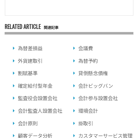
RELATED ARTICLE
関連記事
為替差損益
会議費
外貨建取引
為替予約
割賦基準
貸倒懸念債権
確定給付型年金
会計ビッグバン
監査役会設置会社
会計参与設置会社
会計監査人設置会社
環境会計
会計原則
掛取引
顧客データ分析
カスタマーサービス管理