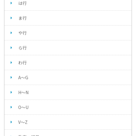
は行
ま行
や行
ら行
わ行
A～G
H～N
O～U
V～Z