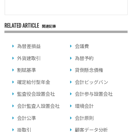
RELATED ARTICLE
関連記事
為替差損益
会議費
外貨建取引
為替予約
割賦基準
貸倒懸念債権
確定給付型年金
会計ビッグバン
監査役会設置会社
会計参与設置会社
会計監査人設置会社
環境会計
会計公準
会計原則
掛取引
顧客データ分析