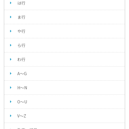
は行
ま行
や行
ら行
わ行
A～G
H～N
O～U
V～Z