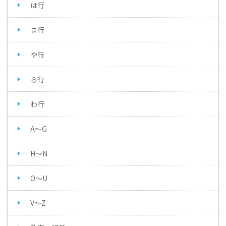
は行
ま行
や行
ら行
わ行
A～G
H～N
O～U
V～Z