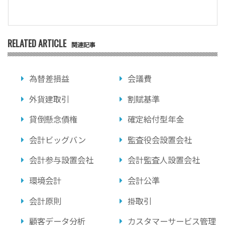
RELATED ARTICLE
関連記事
為替差損益
会議費
外貨建取引
割賦基準
貸倒懸念債権
確定給付型年金
会計ビッグバン
監査役会設置会社
会計参与設置会社
会計監査人設置会社
環境会計
会計公準
会計原則
掛取引
顧客データ分析
カスタマーサービス管理