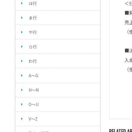
＜
は行
■
ま行
売
（
や行
ら行
■
入
わ行
（
A～G
（
H～N
O～U
V～Z
RELATED AR