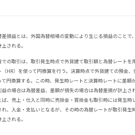
替差損益とは、外国為替相場の変動により生じる損益のことで
計上される。
貨での取引は、取引発生時点で外貨建て取引額と為替レートを
ト（HR）を使って円換算を行う。決算時点で外貨建ての預金、
って円換算する。この時、発生時レートと決算時レートに差額
利益の場合は為替差益、差額が損失の場合は為替差損が計上さ
えば、売上・仕入と同時に売掛金・買掛金も取引時には発生時
され、入金・支払いとなるが、その時の為替レートが取引発生
計上される。