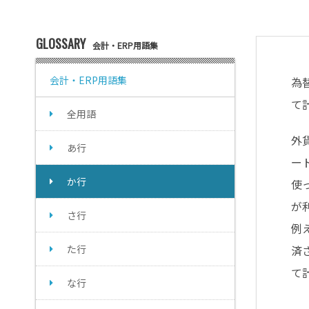
GLOSSARY
会計・ERP用語集
会計・ERP用語集
為
て
全用語
外
あ行
ー
か行
使
が
さ行
例
た行
済
て
な行