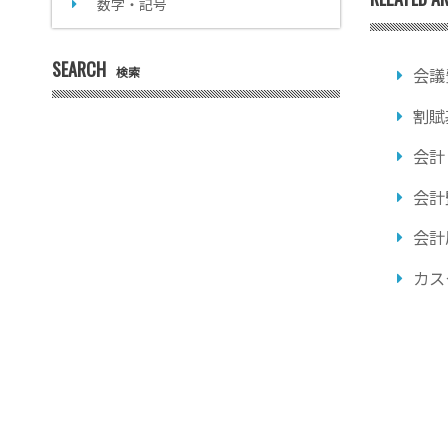
数字・記号
SEARCH
検索
会議
割賦
会計
会計
会計
カス