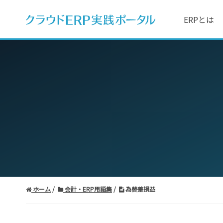
ERPとは
ホーム
会計・ERP用語集
為替差損益