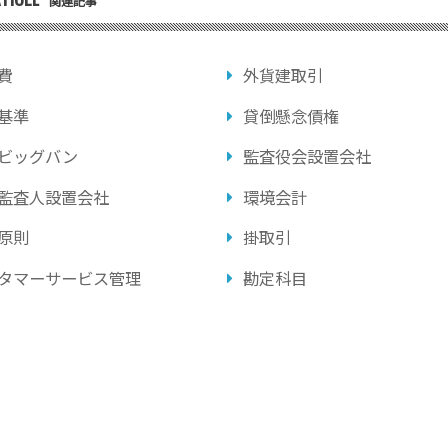
関連記事
費
外貨建取引
基準
貸倒懸念債権
ビッグバン
監査役会設置会社
監査人設置会社
環境会計
原則
掛取引
タマーサービス管理
勘定科目