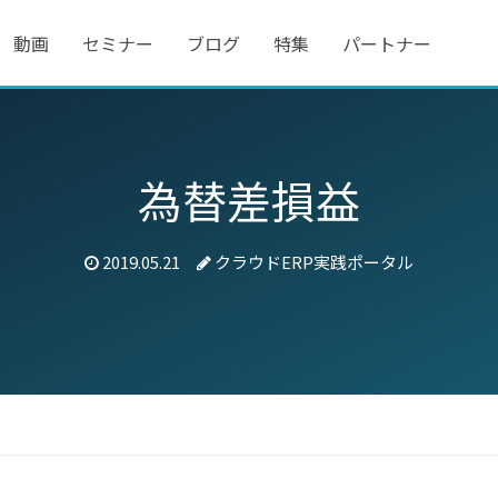
動画
セミナー
ブログ
特集
パートナー
為替差損益
2019.05.21
クラウドERP実践ポータル