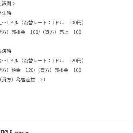
仕訳例＞
発生時
上…1ドル（為替レート：1ドル＝100円）
借方）売掛金 100/（貸方）売上 100
決済時
金…1ドル（為替レート：1ドル＝120円）
借方）預金 120/（貸方）売掛金 100
貸方）為替差益 20
TICLE