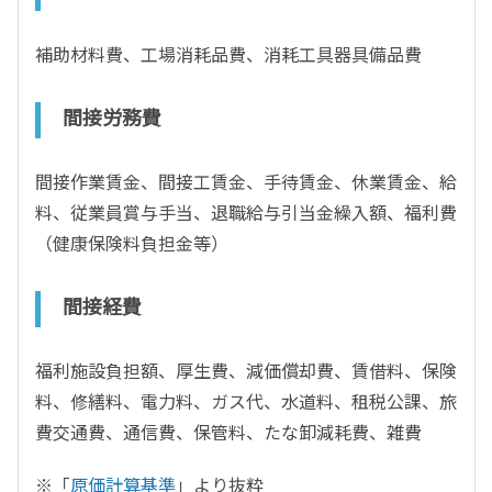
補助材料費、工場消耗品費、消耗工具器具備品費
間接労務費
間接作業賃金、間接工賃金、手待賃金、休業賃金、給
料、従業員賞与手当、退職給与引当金繰入額、福利費
（健康保険料負担金等）
間接経費
福利施設負担額、厚生費、減価償却費、賃借料、保険
料、修繕料、電力料、ガス代、水道料、租税公課、旅
費交通費、通信費、保管料、たな卸減耗費、雑費
※「
原価計算基準
」より抜粋