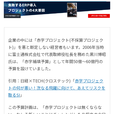
- すべて -
ERP
会計
経営／業績管理
サプライチェーン／生産管理
企業の中には「赤字プロジェクト(不採算プロジェク
CRM／営業支援／Eコマース
ト)」を悪と断定しない経営者もいます。2006年当時
DX（2025年の崖）／クラウドコンピューティング
に富士通株式会社で代表取締役社長を務めた黒川博昭
データ分析／BI
氏は、「赤字補填予算」として年間50億～60億円の
ガバナンス／リスク管理
予算を設けていました。
BPR／業務改善
引用：日経×TECH(クロステック)「
赤字プロジェク
トの何が悪い！次なる飛躍に向けて、あえてリスクを
取るSI
」
この予算計画は、「赤字プロジェクトは無くならな