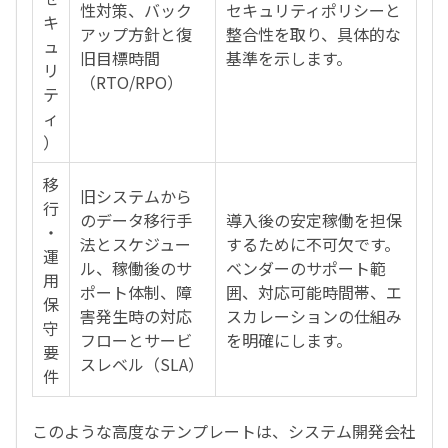
性対策、バック
セキュリティポリシーと
キ
アップ方針と復
整合性を取り、具体的な
ュ
旧目標時間
基準を示します。
リ
（RTO/RPO）
テ
ィ
）
移
旧システムから
行
のデータ移行手
導入後の安定稼働を担保
・
法とスケジュー
するために不可欠です。
運
ル、稼働後のサ
ベンダーのサポート範
用
ポート体制、障
囲、対応可能時間帯、エ
保
害発生時の対応
スカレーションの仕組み
守
フローとサービ
を明確にします。
要
スレベル（SLA）
件
このような高度なテンプレートは、システム開発会社