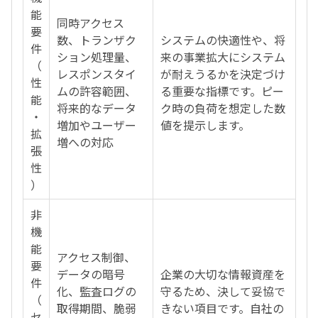
能
同時アクセス
要
数、トランザク
システムの快適性や、将
件
ション処理量、
来の事業拡大にシステム
（
レスポンスタイ
が耐えうるかを決定づけ
性
ムの許容範囲、
る重要な指標です。ピー
能
将来的なデータ
ク時の負荷を想定した数
・
増加やユーザー
値を提示します。
拡
増への対応
張
性
）
非
機
能
アクセス制御、
要
データの暗号
企業の大切な情報資産を
件
化、監査ログの
守るため、決して妥協で
（
取得期間、脆弱
きない項目です。自社の
セ