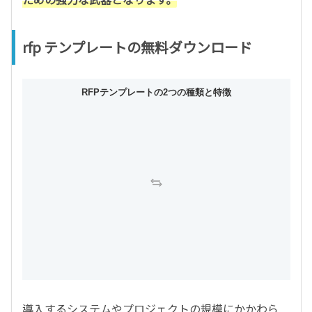
rfp テンプレートの無料ダウンロード
RFPテンプレートの2つの種類と特徴
標準RFPテンプレート
システム導入向けRFP
■ 対象・特徴
■ 対象・特徴
・ERP刷新やSaaS導入など大規模・複雑な案件
・初めて作成する方や小規模プロジェクト向け
・基本事項を漏れなく論理的に整理できる
・As-Is/To-Beや非機能要件を深く掘り下げる
■ 主な記載項目
■ 主な記載項目
プロジェクトの概要と背景
機能要件
提案依頼の対象範囲
非機能要件（性能・拡張性）
スケジュール要件
非機能要件（セキュリティ）
予算要件
移行・運用保守要件
導入するシステムやプロジェクトの規模にかかわら