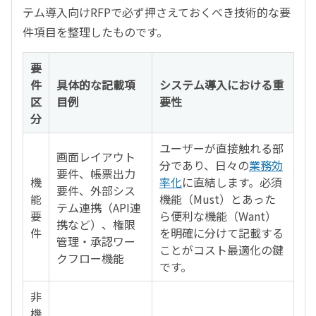
テム導入向けRFPで必ず押さえておくべき技術的な要
件項目を整理したものです。
要
件
具体的な記載項
システム導入における重
区
目例
要性
分
ユーザーが直接触れる部
画面レイアウト
分であり、日々の
業務効
要件、帳票出力
機
率化
に直結します。必須
要件、外部シス
能
機能（Must）とあった
テム連携（API連
要
ら便利な機能（Want）
携など）、権限
件
を明確に分けて記載する
管理・承認ワー
ことがコスト最適化の鍵
クフロー機能
です。
非
機