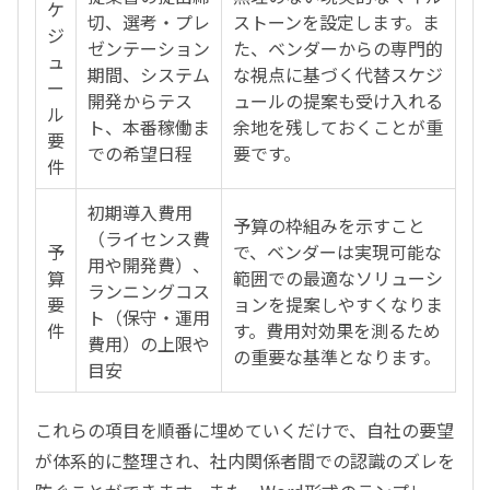
ケ
切、選考・プレ
ストーンを設定します。ま
ジ
ゼンテーション
た、ベンダーからの専門的
ュ
期間、システム
な視点に基づく代替スケジ
ー
開発からテス
ュールの提案も受け入れる
ル
ト、本番稼働ま
余地を残しておくことが重
要
での希望日程
要です。
件
初期導入費用
予算の枠組みを示すこと
（ライセンス費
予
で、ベンダーは実現可能な
用や開発費）、
算
範囲での最適なソリューシ
ランニングコス
要
ョンを提案しやすくなりま
ト（保守・運用
件
す。費用対効果を測るため
費用）の上限や
の重要な基準となります。
目安
これらの項目を順番に埋めていくだけで、自社の要望
が体系的に整理され、社内関係者間での認識のズレを