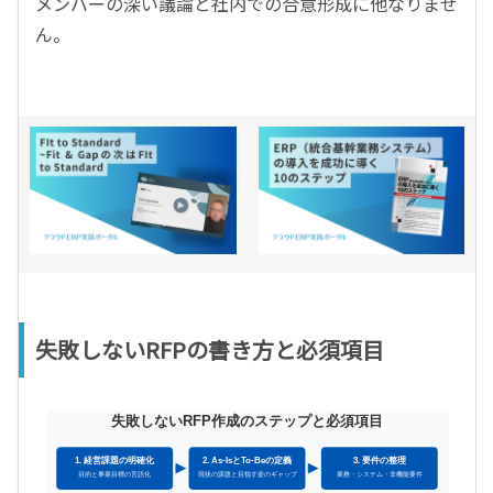
メンバーの深い議論と社内での合意形成に他なりませ
ん。
失敗しないRFPの書き方と必須項目
失敗しないRFP作成のステップと必須項目
1. 経営課題の明確化
2. As-IsとTo-Beの定義
3. 要件の整理
目的と事業目標の言語化
現状の課題と目指す姿のギャップ
業務・システム・非機能要件