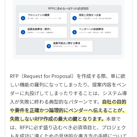
RFPに含めるべき5つの必須項目
プロジェクトの概要
現状と目指すべき姿
1
2
導入背景、目的、スコープ、スケジュール、予算
As-Is（現状課題）と To-Be（導入後の期待効果）
提案依頼事項（要件）
ベンダーへの依頼事項
3
4
業務要件、システム要件、非機能要件
プロジェクト体制、役割分担、保守・運用要件
提案手続きに関する事項
5
提出物の指定（フォーマット・期限）、評価基準
RFP（Request for Proposal）を作成する際、単に欲
しい機能の羅列になってしまったり、提案内容をベン
ダーに丸投げしてしまったりすることは、システム導
入が失敗に終わる典型的なパターンです。
自社の目的
や要件を正確かつ論理的にベンダーへ伝えることが、
失敗しないRFP作成の最大の鍵となります。
本章で
は、RFPに必ず盛り込むべき必須項目と、プロジェク
トを成功に導くための具体的な書き方の手順について