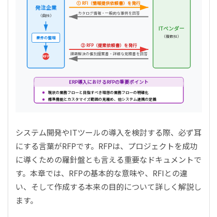
① RFI（情報提供依頼書）を発行
発注企業
カタログ情報・一般的な事例を回答
（自社）
ITベンダー
（複数社）
要件の整理
② RFP（提案依頼書）を発行
課題解決の個別提案書・詳細な見積書を回答
RFP
ERP導入におけるRFPの重要ポイント
現状の業務フローと目指すべき理想の業務フローの明確化
標準機能とカスタマイズ範囲の見極め、他システム連携の定義
システム開発やITツールの導入を検討する際、必ず耳
にする言葉がRFPです。RFPは、プロジェクトを成功
に導くための羅針盤とも言える重要なドキュメントで
す。本章では、RFPの基本的な意味や、RFIとの違
い、そして作成する本来の目的について詳しく解説し
ます。