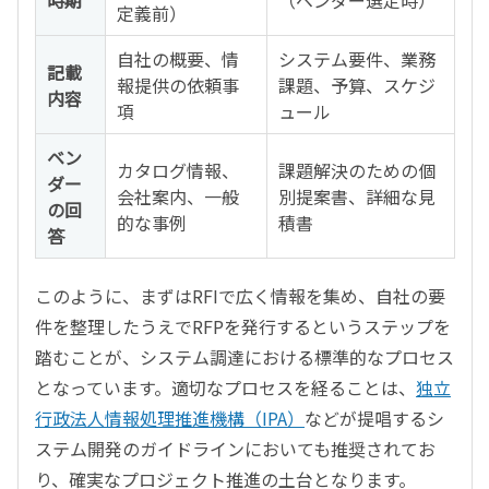
時期
（ベンダー選定時）
定義前）
自社の概要、情
システム要件、業務
記載
報提供の依頼事
課題、予算、スケジ
内容
項
ュール
ベン
カタログ情報、
課題解決のための個
ダー
会社案内、一般
別提案書、詳細な見
の回
的な事例
積書
答
このように、まずはRFIで広く情報を集め、自社の要
件を整理したうえでRFPを発行するというステップを
踏むことが、システム調達における標準的なプロセス
となっています。適切なプロセスを経ることは、
独立
行政法人情報処理推進機構（IPA）
などが提唱するシ
ステム開発のガイドラインにおいても推奨されてお
り、確実なプロジェクト推進の土台となります。