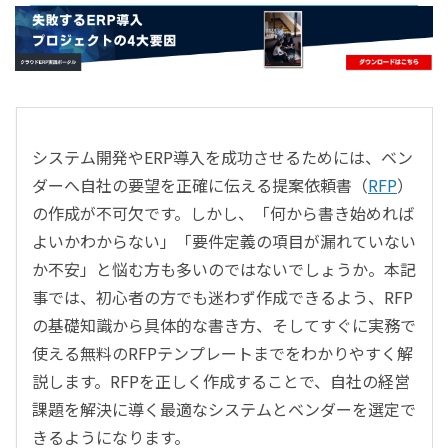
- すべて -
ERP
会計
経営／業績管理
サプライチェーン／生産管理
システム開発やERP導入を成功させるためには、ベン
CRM／営業支援／Eコマース
ダーへ自社の要望を正確に伝える提案依頼書（
RFP
）
DX（2025年の崖）／クラウドコンピューティング
の作成が不可欠です。しかし、「何から書き始めれば
データ分析／BI
よいかわからない」「要件定義の項目が漏れていない
ガバナンス／リスク管理
か不安」と悩む方も多いのではないでしょうか。本記
BPR／業務改善
事では、初心者の方でも迷わず作成できるよう、RFP
の基礎知識から具体的な書き方、そしてすぐに実務で
使える無料のRFPテンプレートまでをわかりやすく解
説します。RFPを正しく作成することで、自社の経営
課題を解決に導く最適なシステムとベンダーを選定で
きるようになります。