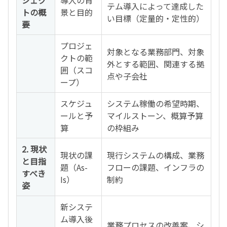
テム導入によって達成した
トの概
景と目的
い目標（定量的・定性的）
要
プロジェ
対象となる業務部門、対象
クトの範
外とする範囲、関連する拠
囲（スコ
点や子会社
ープ）
スケジュ
システム稼働の希望時期、
ールと予
マイルストーン、概算予算
算
の枠組み
2. 現状
現状の課
現行システムの構成、業務
と目指
題（As-
フローの課題、インフラの
すべき
Is）
制約
姿
新システ
ム導入後
業務プロセスの改善案、シ