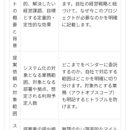
ト
的、解決したい
ます。自社の経営戦略と紐
の
経営課題、目標
づけて、なぜ今このプロジ
概
とする定量的・
ェクトが必要なのかを明確
要
定性的な効果
に記載します。
と
背
景
提
案
どこまでをベンダーに委託
システム化の対
依
するのか、自社で対応する
象となる業務範
頼
範囲はどこかを明確に切り
囲、対象となる
の
分けます。対象外とする業
部署や拠点、想
対
務（アウトオブスコープ）
定される利用予
象
も明記するとトラブルを防
定人数
範
げます。
囲
ス
提案書の提出締
無理のない現実的なマイル