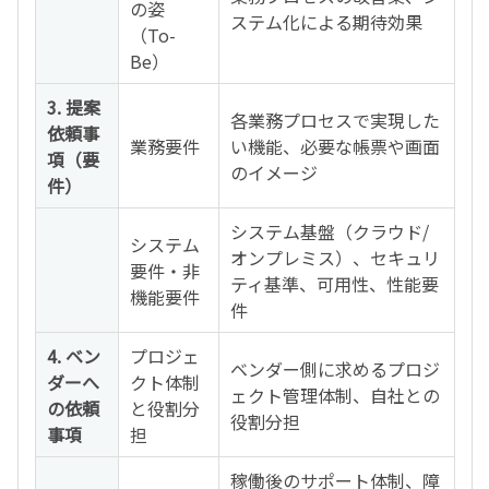
の姿
ステム化による期待効果
（To-
Be）
3. 提案
各業務プロセスで実現した
依頼事
業務要件
い機能、必要な帳票や画面
項（要
のイメージ
件）
システム基盤（クラウド/
システム
オンプレミス）、セキュリ
要件・非
ティ基準、可用性、性能要
機能要件
件
4. ベン
プロジェ
ベンダー側に求めるプロジ
ダーへ
クト体制
ェクト管理体制、自社との
の依頼
と役割分
役割分担
事項
担
稼働後のサポート体制、障