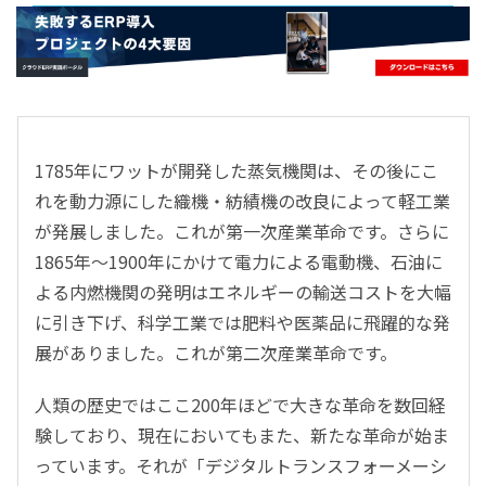
- すべて -
ERP
会計
経営／業績管理
サプライチェーン／生産管理
1785年にワットが開発した蒸気機関は、その後にこ
CRM／営業支援／Eコマース
れを動力源にした織機・紡績機の改良によって軽工業
DX（2025年の崖）／クラウドコンピューティング
が発展しました。これが第一次産業革命です。さらに
データ分析／BI
1865年～1900年にかけて電力による電動機、石油に
ガバナンス／リスク管理
よる内燃機関の発明はエネルギーの輸送コストを大幅
BPR／業務改善
に引き下げ、科学工業では肥料や医薬品に飛躍的な発
展がありました。これが第二次産業革命です。
人類の歴史ではここ200年ほどで大きな革命を数回経
験しており、現在においてもまた、新たな革命が始ま
っています。それが「デジタルトランスフォーメーシ