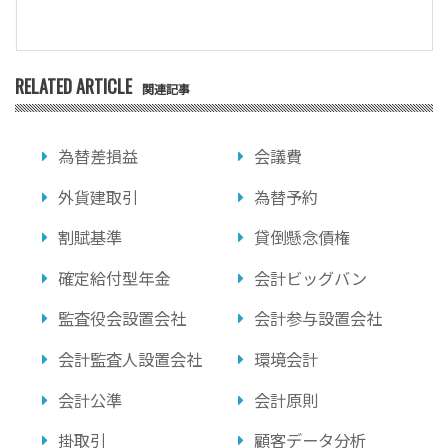
RELATED ARTICLE
関連記事
為替差損益
会議費
外貨建取引
為替予約
割賦基準
貸倒懸念債権
確定給付型年金
会計ビッグバン
監査役会設置会社
会計参与設置会社
会計監査人設置会社
環境会計
会計公準
会計原則
掛取引
顧客データ分析