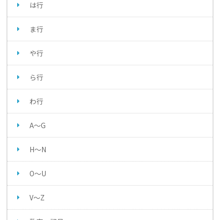
は行
ま行
や行
ら行
わ行
A～G
H～N
O～U
V～Z