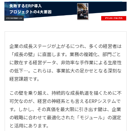
- すべて -
ERP
会計
経営／業績管理
サプライチェーン／生産管理
企業の成長ステージが上がるにつれ、多くの経営者は
CRM／営業支援／Eコマース
「成長の壁」に直面します。業務の複雑化、部門ごと
DX（2025年の崖）／クラウドコンピューティング
に散在する経営データ、非効率な手作業による生産性
データ分析／BI
の低下…。これらは、事業拡大の足かせとなる深刻な
ガバナンス／リスク管理
経営課題です。
BPR／業務改善
この壁を乗り越え、持続的な成長軌道を描くために不
可欠なのが、経営の神経系とも言えるERPシステムで
す。しかし、その真価を最大限に引き出す鍵は、企業
の戦略に合わせて最適化された「モジュール」の選定
と活用にあります。