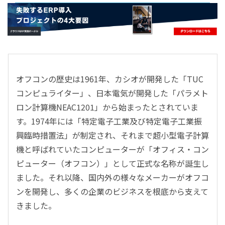
- すべて -
ERP
会計
経営／業績管理
サプライチェーン／生産管理
オフコンの歴史は1961年、カシオが開発した「TUC
CRM／営業支援／Eコマース
コンピュライター」、日本電気が開発した「パラメト
DX（2025年の崖）／クラウドコンピューティング
ロン計算機NEAC1201」から始まったとされていま
データ分析／BI
す。1974年には「特定電子工業及び特定電子工業振
ガバナンス／リスク管理
興臨時措置法」が制定され、それまで超小型電子計算
BPR／業務改善
機と呼ばれていたコンピューターが「オフィス・コン
ピューター（オフコン）」として正式な名称が誕生し
ました。それ以降、国内外の様々なメーカーがオフコ
ンを開発し、多くの企業のビジネスを根底から支えて
きました。