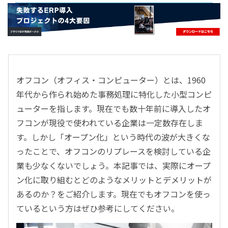
- すべて -
ERP
会計
経営／業績管理
サプライチェーン／生産管理
オフコン（オフィス・コンピューター）とは、1960
CRM／営業支援／Eコマース
年代から作られ始めた事務処理に特化した小型コンピ
DX（2025年の崖）／クラウドコンピューティング
ューターを指します。現在でも数十年前に導入したオ
データ分析／BI
フコンが現役で使われている企業は一定数存在しま
ガバナンス／リスク管理
す。しかし「オープン化」という時代の波が大きくな
BPR／業務改善
ったことで、オフコンのリプレースを検討している企
業も少なくないでしょう。本記事では、実際にオープ
ン化に取り組むとどのようなメリットとデメリットが
あるのか？をご紹介します。現在でもオフコンを使っ
ているという方はぜひ参考にしてください。