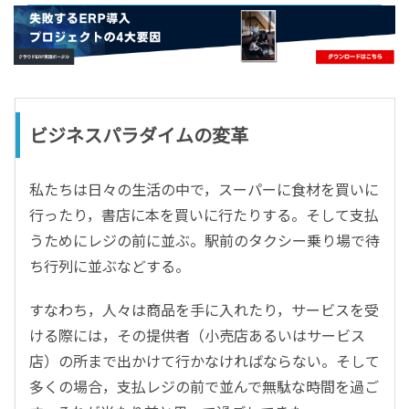
- すべて -
ERP
会計
経営／業績管理
サプライチェーン／生産管理
ビジネスパラダイムの変革
CRM／営業支援／Eコマース
DX（2025年の崖）／クラウドコンピューティング
私たちは日々の生活の中で，スーパーに食材を買いに
データ分析／BI
行ったり，書店に本を買いに行たりする。そして支払
ガバナンス／リスク管理
うためにレジの前に並ぶ。駅前のタクシー乗り場で待
BPR／業務改善
ち行列に並ぶなどする。
すなわち，人々は商品を手に入れたり，サービスを受
ける際には，その提供者（小売店あるいはサービス
店）の所まで出かけて行かなければならない。そして
多くの場合，支払レジの前で並んで無駄な時間を過ご