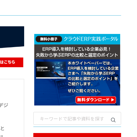
デジ
eと
デル