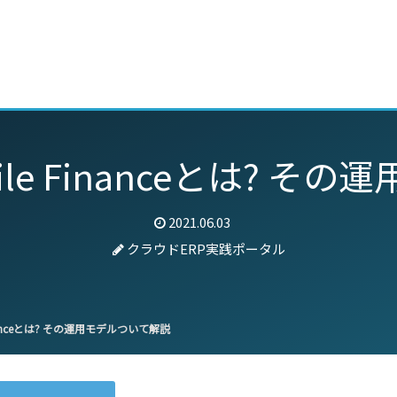
動画
セミナー
ブログ
特集
パートナー
le Financeとは? そ
2021.06.03
クラウドERP実践ポータル
nanceとは? その運用モデルついて解説