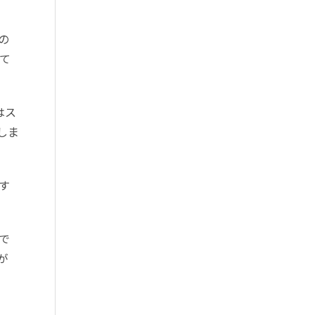
の
て
はス
しま
断す
で
が