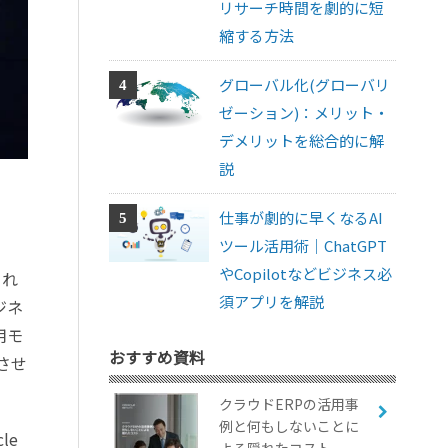
リサーチ時間を劇的に短
縮する方法
グローバル化(グローバリ
ゼーション)：メリット・
デメリットを総合的に解
説
仕事が劇的に早くなるAI
ツール活用術｜ChatGPT
やCopilotなどビジネス必
され
須アプリを解説
ジネ
用モ
おすすめ資料
させ
クラウドERPの活用事
例と何もしないことに
le