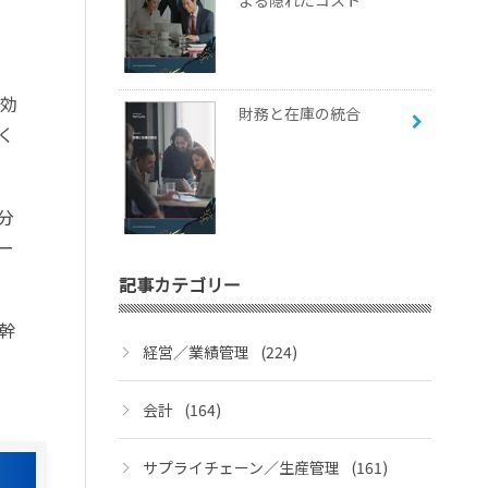
よる隠れたコスト
有効
財務と在庫の統合
く
分
ー
記事カテゴリー
幹
経営／業績管理
(224)
会計
(164)
サプライチェーン／生産管理
(161)