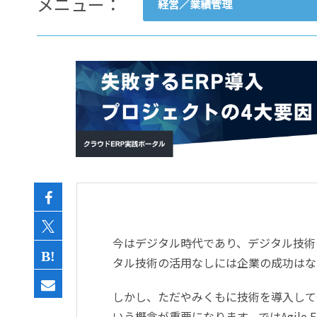
メニュー：
経営／業績管理
- すべて -
ERP
会計
経営／業績管理
サプライチェーン／生産管理
CRM／営業支援／Eコマース
DX（2025年の崖）／クラウド
データ分析／BI
ガバナンス／リスク管理
BPR／業務改善
今はデジタル時代であり、デジタル技術
タル技術の活用なしには企業の成功はな
しかし、ただやみくもに技術を導入しても思
いう概念が重要になります。ではAgile