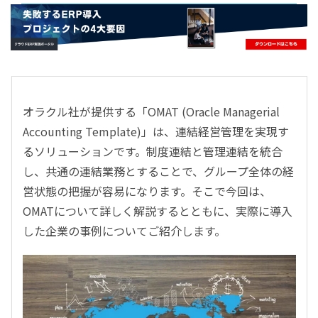
- すべて -
ERP
会計
経営／業績管理
サプライチェーン／生産管理
オラクル社が提供する「OMAT (Oracle Managerial
CRM／営業支援／Eコマース
Accounting Template)」は、連結経営管理を実現す
DX（2025年の崖）／クラウドコンピューティング
るソリューションです。制度連結と管理連結を統合
データ分析／BI
し、共通の連結業務とすることで、グループ全体の経
ガバナンス／リスク管理
営状態の把握が容易になります。そこで今回は、
BPR／業務改善
OMATについて詳しく解説するとともに、実際に導入
した企業の事例についてご紹介します。