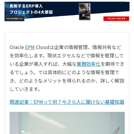
- すべて -
ERP
会計
経営／業績管理
サプライチェーン／生産管理
Oracle
EPM
Cloudは企業の情報管理、情報共有など
CRM／営業支援／Eコマース
を効率化します。現状エクセルなどで情報を管理して
DX（2025年の崖）／クラウドコンピューティング
いる企業が導入すれば、大幅な
業務効率化
を期待でき
データ分析／BI
るでしょう。では具体的にどのような情報を管理で
ガバナンス／リスク管理
き、どのようなメリットを得られるのか、詳しく解説
BPR／業務改善
していきます。
関連記事：EPMって何？今さら人に聞けない基礎知識