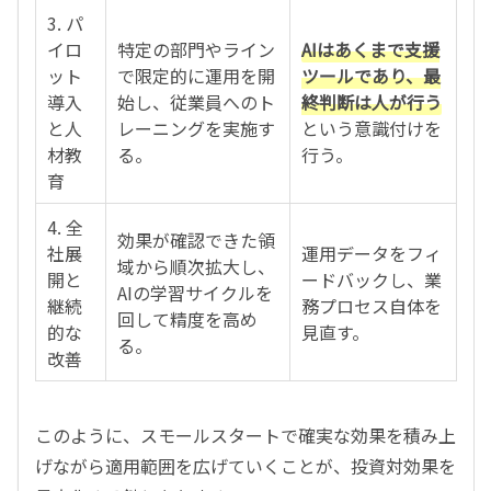
3. パ
イロ
特定の部門やライン
AIはあくまで支援
ット
で限定的に運用を開
ツールであり、最
導入
始し、従業員へのト
終判断は人が行う
と人
レーニングを実施す
という意識付けを
材教
る。
行う。
育
4. 全
効果が確認できた領
社展
運用データをフィ
域から順次拡大し、
開と
ードバックし、業
AIの学習サイクルを
継続
務プロセス自体を
回して精度を高め
的な
見直す。
る。
改善
このように、スモールスタートで確実な効果を積み上
げながら適用範囲を広げていくことが、投資対効果を