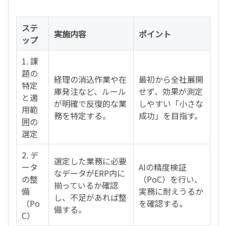
ステ
実施内容
ポイント
ップ
1. 課
題の
経理の消込作業や在
最初から全社展開
特定
庫発注など、ルール
せず、効果が測定
と適
が明確で反復的な業
しやすい「小さな
用範
務を特定する。
成功」を目指す。
囲の
選定
2. デ
選定した業務に必要
ータ
AIの精度検証
なデータがERP内に
の整
（PoC）を行い、
揃っているか確認
備
実務に耐えうるか
し、不足があれば整
（Po
を確認する。
備する。
C）