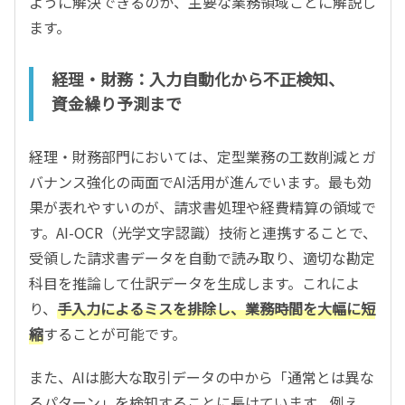
ように解決できるのか、主要な業務領域ごとに解説し
ます。
経理・財務：入力自動化から不正検知、
資金繰り予測まで
経理・財務部門においては、定型業務の工数削減とガ
バナンス強化の両面でAI活用が進んでいます。最も効
果が表れやすいのが、請求書処理や経費精算の領域で
す。AI-OCR（光学文字認識）技術と連携することで、
受領した請求書データを自動で読み取り、適切な勘定
科目を推論して仕訳データを生成します。これによ
り、
手入力によるミスを排除し、業務時間を大幅に短
縮
することが可能です。
また、AIは膨大な取引データの中から「通常とは異な
るパターン」を検知することに長けています。例え