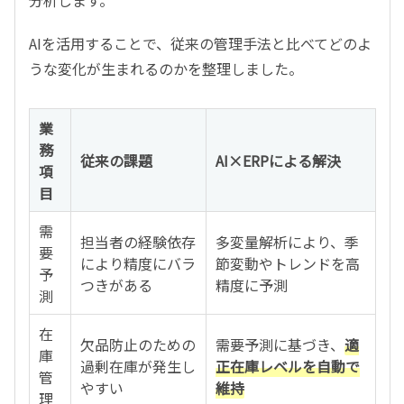
分析します。
AIを活用することで、従来の管理手法と比べてどのよ
うな変化が生まれるのかを整理しました。
業
務
従来の課題
AI×ERPによる解決
項
目
需
担当者の経験依存
多変量解析により、季
要
により精度にバラ
節変動やトレンドを高
予
つきがある
精度に予測
測
在
欠品防止のための
需要予測に基づき、
適
庫
過剰在庫が発生し
正在庫レベルを自動で
管
やすい
維持
理