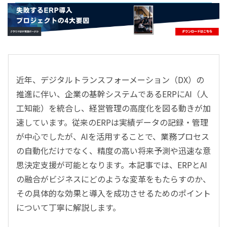
- すべて -
ERP
会計
経営／業績管理
サプライチェーン／生産管理
近年、デジタルトランスフォーメーション（DX）の
CRM／営業支援／Eコマース
推進に伴い、企業の基幹システムであるERPにAI（人
DX（2025年の崖）／クラウドコンピューティング
工知能）を統合し、経営管理の高度化を図る動きが加
データ分析／BI
速しています。従来のERPは実績データの記録・管理
ガバナンス／リスク管理
が中心でしたが、AIを活用することで、業務プロセス
BPR／業務改善
の自動化だけでなく、精度の高い将来予測や迅速な意
思決定支援が可能となります。本記事では、ERPとAI
の融合がビジネスにどのような変革をもたらすのか、
その具体的な効果と導入を成功させるためのポイント
について丁寧に解説します。