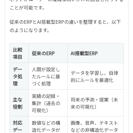
ことが可能です。
従来のERPとAI搭載型ERPの違いを整理すると、以下
のようになります。
比較
従来のERP
AI搭載型ERP
項目
デー
人間が設定し
データを学習し、自律
タ処
たルールに基
的にルールを最適化
理
づく処理
実績の記録・
主な
将来の予測・提案（未
集計（過去の
役割
来の可視化）
可視化）
対応
数値などの構
画像、音声、テキスト
デー
造化データが
などの非構造化データ